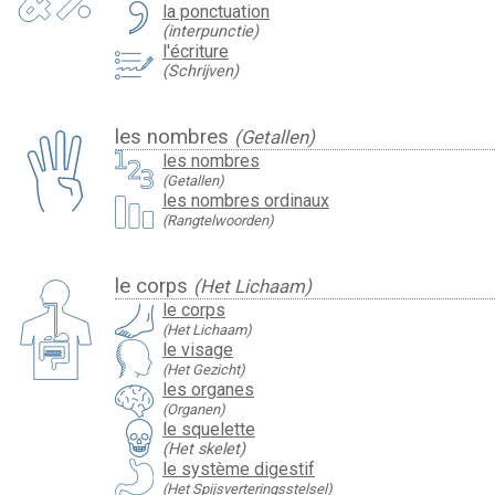
la ponctuation
(interpunctie)
l'écriture
(Schrijven)
les nombres
(Getallen)
les nombres
(Getallen)
les nombres ordinaux
(Rangtelwoorden)
le corps
(Het Lichaam)
le corps
(Het Lichaam)
le visage
(Het Gezicht)
les organes
(Organen)
le squelette
(Het skelet)
le système digestif
(Het Spijsverteringsstelsel)