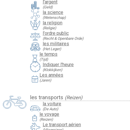
l'argent
(Geld)
la science
(Wetenschap)
la religion
(Religie)
l'ordre public
(Recht & Openbare Orde)
les militaires
(Het Leger)
le temps
hourglass
(Tijd)
Indiquer l'heure
(Klokkijken)
Les années
event_note
(Jaren)
les transports
(Reizen)
la voiture
(De Auto)
le voyage
travel_luggage_and_bags
(Reizen)
Le transport aérien
(Vliegreizen)