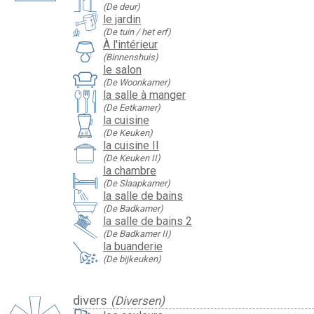
(De deur)
le jardin
(De tuin / het erf)
À l'intérieur
(Binnenshuis)
le salon
(De Woonkamer)
la salle à manger
(De Eetkamer)
la cuisine
(De Keuken)
la cuisine II
(De Keuken II)
la chambre
(De Slaapkamer)
la salle de bains
(De Badkamer)
la salle de bains 2
(De Badkamer II)
la buanderie
(De bijkeuken)
divers
(Diversen)