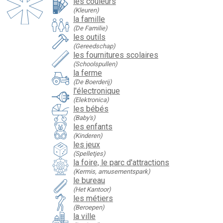
les couleurs
(Kleuren)
la famille
(De Familie)
les outils
(Gereedschap)
les fournitures scolaires
(Schoolspullen)
la ferme
(De Boerderij)
l'électronique
(Elektronica)
les bébés
(Baby's)
les enfants
(Kinderen)
les jeux
(Spelletjes)
la foire, le parc d'attractions
(Kermis, amusementspark)
le bureau
(Het Kantoor)
les métiers
(Beroepen)
la ville