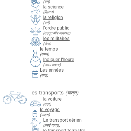
(धन)
la science
(विज्ञान)
la religion
(धर्म)
l'ordre public
(कानून और व्यवस्था)
les militaires
(सेना)
le temps
hourglass
(समय)
Indiquer l'heure
(समय बताना)
Les années
event_note
(साल)
les transports
(यात्रा)
la voiture
(कार)
le voyage
travel_luggage_and_bags
(यात्रा)
Le transport aérien
(हवाई यात्रा)
le transport terrestre