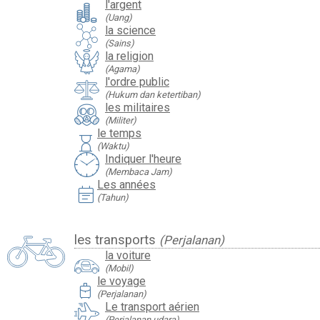
l'argent
(Uang)
la science
(Sains)
la religion
(Agama)
l'ordre public
(Hukum dan ketertiban)
les militaires
(Militer)
le temps
hourglass
(Waktu)
Indiquer l'heure
(Membaca Jam)
Les années
event_note
(Tahun)
les transports
(Perjalanan)
la voiture
(Mobil)
le voyage
travel_luggage_and_bags
(Perjalanan)
Le transport aérien
(Perjalanan udara)