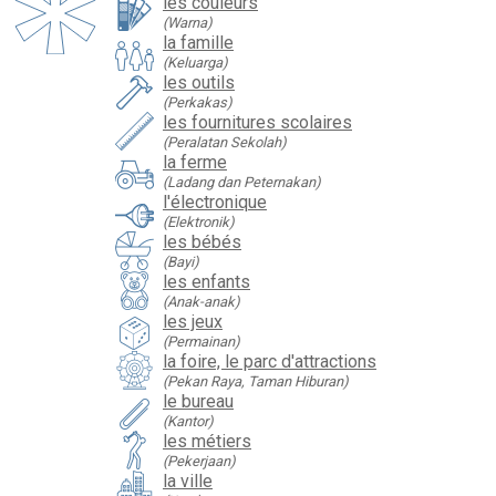
les couleurs
(Warna)
la famille
(Keluarga)
les outils
(Perkakas)
les fournitures scolaires
(Peralatan Sekolah)
la ferme
(Ladang dan Peternakan)
l'électronique
(Elektronik)
les bébés
(Bayi)
les enfants
(Anak-anak)
les jeux
(Permainan)
la foire, le parc d'attractions
(Pekan Raya, Taman Hiburan)
le bureau
(Kantor)
les métiers
(Pekerjaan)
la ville