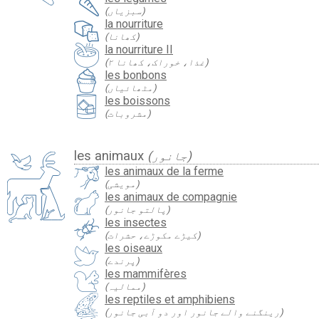
(سبزیاں)
la nourriture
(کھانا)
la nourriture II
(غذا، خوراک، کھانا ۲)
les bonbons
(مٹھائیاں)
les boissons
(مشروبات)
les animaux
(جانور)
les animaux de la ferme
(مویشی)
les animaux de compagnie
(پالتو جانور)
les insectes
(کیڑے مکوڑے، حشرات)
les oiseaux
(پرندے)
les mammifères
(ممالیہ)
les reptiles et amphibiens
(رینگنے والے جانور اور دو آبی جانور)