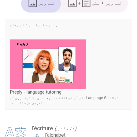
تصاویر + متن
+
تصاویر
ہمارے اسپانسر کا پیغام
Preply - language tutoring
اگر آپ اس لنک کے ذریعے سبق بک کرتے ہیں تو Language Guide کو
کمیشن مل سکتا ہے۔
l'écriture
(لکھائی)
l'alphabet