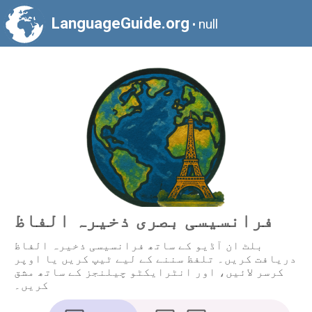
LanguageGuide.org
null
•
فرانسیسی بصری ذخیرہ الفاظ
بلٹ ان آڈیو کے ساتھ فرانسیسی ذخیرہ الفاظ
دریافت کریں۔ تلفظ سننے کے لیے ٹیپ کریں یا اوپر
کرسر لائیں، اور انٹرایکٹو چیلنجز کے ساتھ مشق
کریں۔