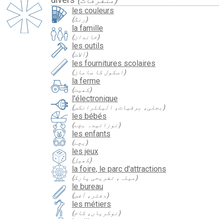
les couleurs
(رنگ)
la famille
(خاندان)
les outils
(آلات)
les fournitures scolaires
(اسکول کا سامان)
la ferme
(کھیت)
l'électronique
(بجلی، برقیات، الیکٹرانکس)
les bébés
(نوزائیدہ بچے)
les enfants
(بچے)
les jeux
(کھیل)
la foire, le parc d'attractions
(میلہ، تفریحی پارک)
le bureau
(دفتر، آفس)
les métiers
(نوکریاں، کام)