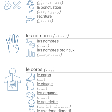
(لفظ دکھائیں)
la ponctuation
(رموز اوقاف)
l'écriture
(لکھائی)
les nombres
(اعداد)
les nombres
(اعداد)
les nombres ordinaux
(اعدادِ ترتیبی)
le corps
(جسم)
le corps
(جسم)
le visage
(چہرہ)
les organes
(اعضاء)
le squelette
(ہڈیوں کا ڈھانچہ)
le système digestif