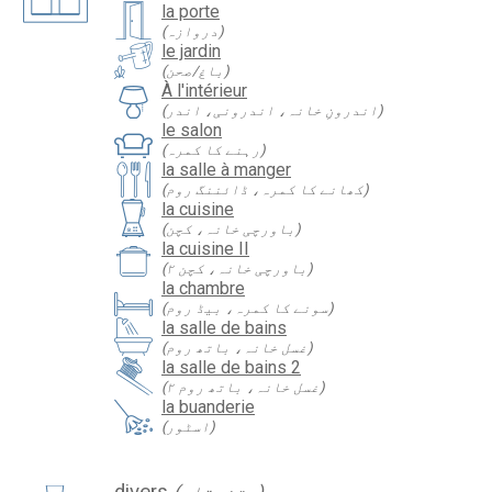
la porte
(دروازہ)
le jardin
(باغ/صحن)
À l'intérieur
(اندرونِ خانہ، اندرونی، اندر)
le salon
(رہنے کا کمرہ)
la salle à manger
(کھانے کا کمرہ، ڈائننگ روم)
la cuisine
(باورچی خانہ، کچن)
la cuisine II
(باورچی خانہ، کچن ۲)
la chambre
(سونے کا کمرہ، بیڈ روم)
la salle de bains
(غسل خانہ، باتھ روم)
la salle de bains 2
(غسل خانہ، باتھ روم ۲)
la buanderie
(اسٹور)
divers
(متفرقات)