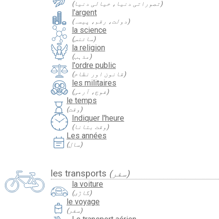
(تصوراتی دنیا، خیالی دنیا)
l'argent
(دولت، رقم، پیسہ)
la science
(سائنس)
la religion
(مذہب)
l'ordre public
(قانون اور نظام)
les militaires
(فوج، آرمی)
le temps
hourglass
(وقت)
Indiquer l'heure
(وقت بتانا)
Les années
event_note
(سال)
les transports
(سفر)
la voiture
(گاڑی)
le voyage
travel_luggage_and_bags
(سفر)