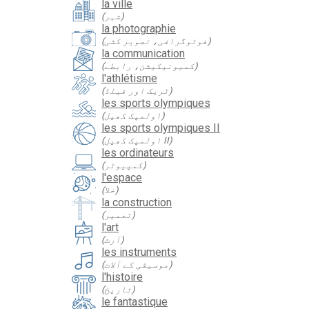
la ville
(شہر)
la photographie
(فوٹوگرافی، تصویر کشی)
la communication
(کمیونیکیشن، رابطے)
l'athlétisme
(ٹریک اور فیلڈ)
les sports olympiques
(اولمپک کھیل)
les sports olympiques II
(اولمپک کھیل II)
les ordinateurs
(کمپیوٹر)
l'espace
(خلا)
la construction
(تعمیر)
l'art
(آرٹ)
les instruments
(موسیقی کے آلات)
l'histoire
(تاریخ)
le fantastique