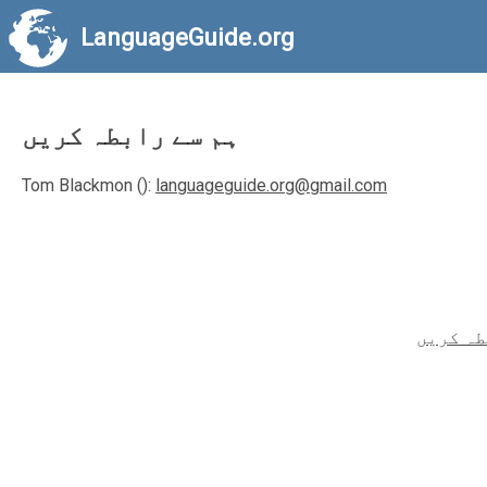
LanguageGuide.org
ہم سے رابطہ کریں
Tom Blackmon ():
languageguide.org@gmail.com
طہ کریں