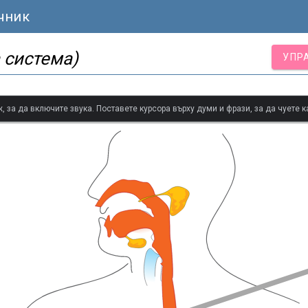
чник
 система)
УПР
 за да включите звука. Поставете курсора върху думи и фрази, за да чуете к