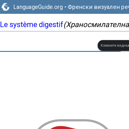
LanguageGuide.org
•
Френски визуален ре
Le système digestif
(Храносмилателна
Кликнете веднъж,