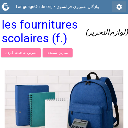
settings
واژگان تصویری فرانسوی
•
LanguageGuide.org
les fournitures
(لوازم‌التحریر)
scolaires (f.)
تمرین شنیدن
تمرین صحبت کردن