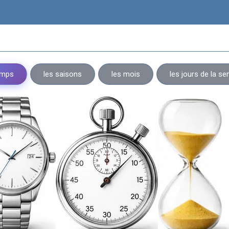
و
emps
les saisons
les mois
les jours de la s