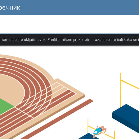
речник
dnom da biste uključili zvuk. Pređite mišem preko reči i fraza da biste čuli kako se