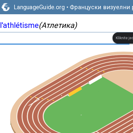
LanguageGuide.org
•
Француски визуелни 
l'athlétisme
(Атлетика)
Kliknite je