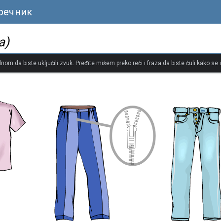
речник
а)
dnom da biste uključili zvuk. Pređite mišem preko reči i fraza da biste čuli kako se