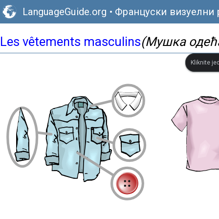
LanguageGuide.org
•
Француски визуелни 
Les vêtements masculins
(Мушка одећ
Kliknite je