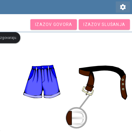
settings
IZAZOV GOVORA
IZAZOV SLUŠANJA
 izgovaraju.