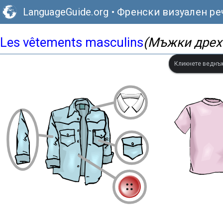
LanguageGuide.org
•
Френски визуален ре
Les vêtements masculins
(Мъжки дрех
Кликнете веднъж,