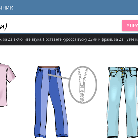
чник
и)
УПР
 за да включите звука. Поставете курсора върху думи и фрази, за да чуете к