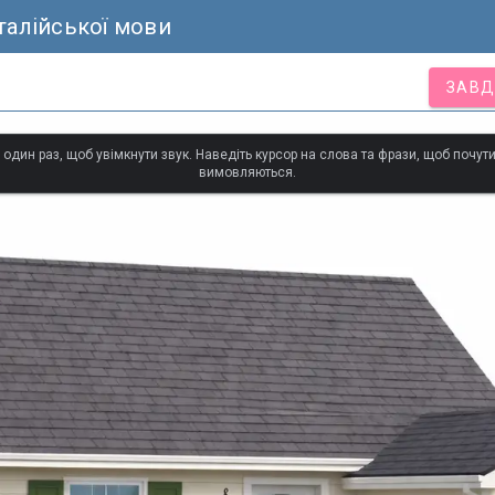
талійської мови
ЗАВД
 один раз, щоб увімкнути звук. Наведіть курсор на слова та фрази, щоб почути
вимовляються.