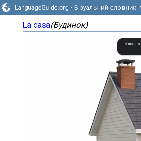
LanguageGuide.org
•
Візуальний словник і
La casa
(Будинок)
Клацніть