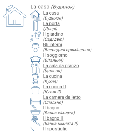
La casa
(Будинок)
La casa
(Будинок)
La porta
(Двері)
Il giardino
(Сад/двір)
Gli interni
(Всередині приміщення)
Il soggiorno
(Вітальня)
La sala da pranzo
(Їдальня)
La cucina
(Кухня)
La cucina II
(Кухня II)
La camera da letto
(Спальня)
Il bagno
(Ванна кімната)
Il bagno II
(Ванна кімната II)
Il ripostiglio