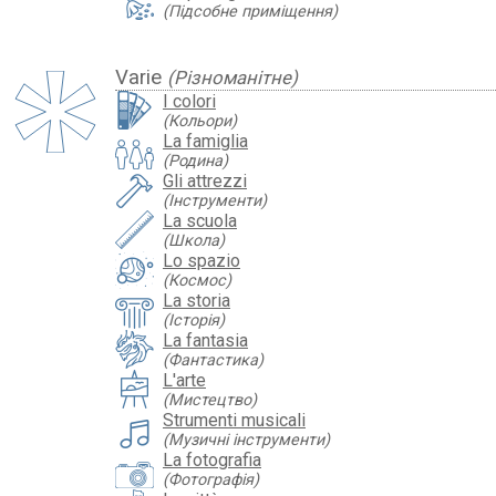
(Підсобне приміщення)
Varie
(Різноманітне)
I colori
(Кольори)
La famiglia
(Родина)
Gli attrezzi
(Інструменти)
La scuola
(Школа)
Lo spazio
(Космос)
La storia
(Історія)
La fantasia
(Фантастика)
L'arte
(Мистецтво)
Strumenti musicali
(Музичні інструменти)
La fotografia
(Фотографія)