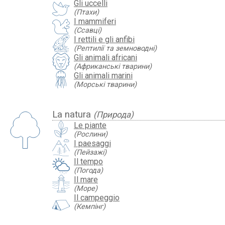
Gli uccelli
(Птахи)
I mammiferi
(Ссавці)
I rettili e gli anfibi
(Рептилії та земноводні)
Gli animali africani
(Африканські тварини)
Gli animali marini
(Морські тварини)
La natura
(Природа)
Le piante
(Рослини)
I paesaggi
(Пейзажі)
Il tempo
(Погода)
Il mare
(Море)
Il campeggio
(Кемпінг)