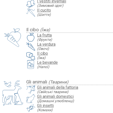
I vestiti invernali
(Зимовий одяг)
Il cucito
(Шиття)
Il cibo
(Їжа)
La frutta
(Фрукти)
La verdura
(Овочі)
Il cibo
(Їжа)
Le bevande
(Напої)
Gli animali
(Тварини)
Gli animali della fattoria
(Свійські тварини)
Gli animali domestici
(Домашні улюбленці)
Gli insetti
(Комахи)