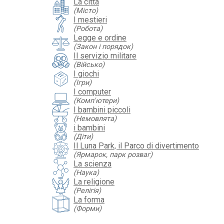
La città
(Місто)
I mestieri
(Робота)
Legge e ordine
(Закон і порядок)
Il servizio militare
(Військо)
I giochi
(Ігри)
I computer
(Комп'ютери)
I bambini piccoli
(Немовлята)
i bambini
(Діти)
Il Luna Park, il Parco di divertimento
(Ярмарок, парк розваг)
La scienza
(Наука)
La religione
(Релігія)
La forma
(Форми)