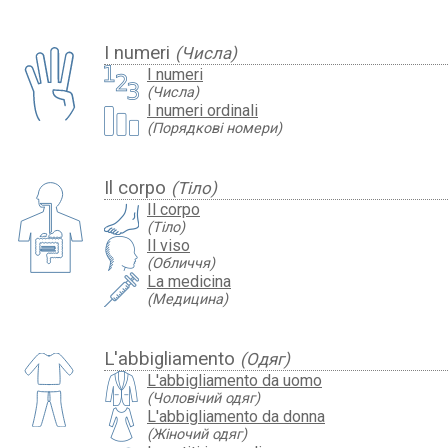
I numeri
(Числа)
I numeri
(Числа)
I numeri ordinali
(Порядкові номери)
Il corpo
(Тіло)
Il corpo
(Тіло)
Il viso
(Обличчя)
La medicina
(Медицина)
L'abbigliamento
(Одяг)
L'abbigliamento da uomo
(Чоловічий одяг)
L'abbigliamento da donna
(Жіночий одяг)