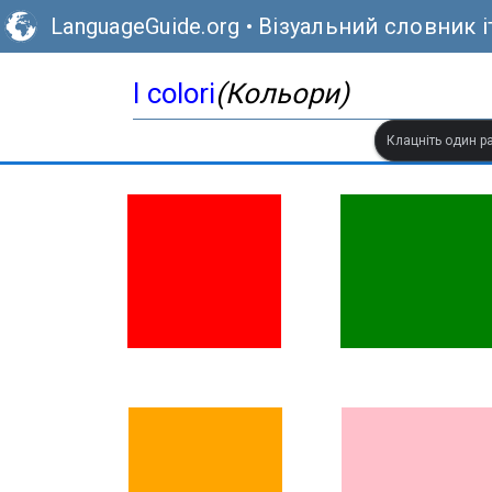
LanguageGuide.org
•
Візуальний словник і
I colori
(Кольори)
Клацніть один ра