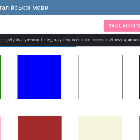
талійської мови
ЗАВДАННЯ 
з, щоб увімкнути звук. Наведіть курсор на слова та фрази, щоб почути, як в