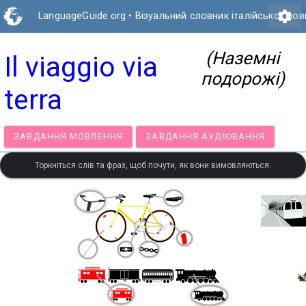
settings
LanguageGuide.org
•
Візуальний словник італійської мов
(Наземні
Il viaggio via
подорожі)
terra
ЗАВДАННЯ МОВЛЕННЯ
ЗАВДАННЯ АУДІЮВАННЯ
Торкніться слів та фраз, щоб почути, як вони вимовляються.