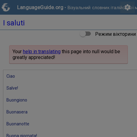
settings
LanguageGuide.org
•
Візуальний словник італійської 
I saluti
Режим вікторини
Your
help in translating
this page into null would be
greatly appreciated!
Ciao
Salve!
Buongiono
Buonasera
Buonanotte
Buona giornata!