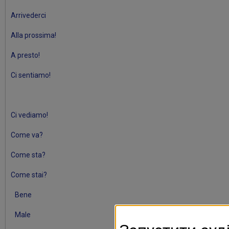
Arrivederci
Alla prossima!
A presto!
Ci sentiamo!
Ci vediamo!
Come va?
Come sta?
Come stai?
Bene
Male