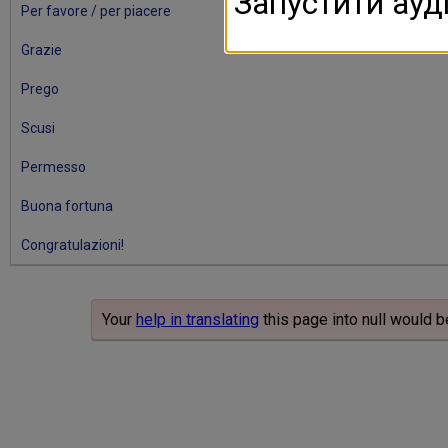
Запустити ауд
Per favore / per piacere
Grazie
Prego
Scusi
Permesso
Buona fortuna
Congratulazioni!
Your
help in translating
this page into null would b