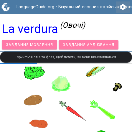
settings
LanguageGuide.org
•
Візуальний словник італійської мов
(Овочі)
La verdura
ЗАВДАННЯ МОВЛЕННЯ
ЗАВДАННЯ АУДІЮВАННЯ
Торкніться слів та фраз, щоб почути, як вони вимовляються.