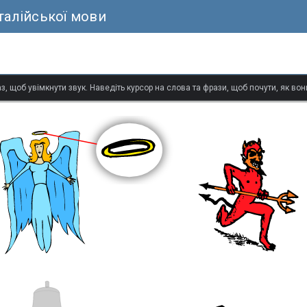
талійської мови
з, щоб увімкнути звук. Наведіть курсор на слова та фрази, щоб почути, як в