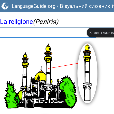
LanguageGuide.org
•
Візуальний словник і
La religione
(Релігія)
Клацніть один ра