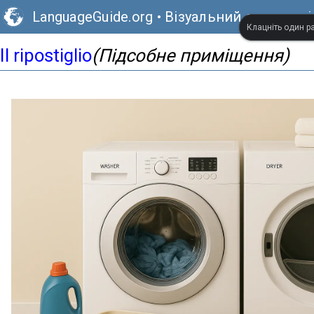
LanguageGuide.org
•
Візуальний словник і
Клацніть один ра
Il ripostiglio
(Підсобне приміщення)