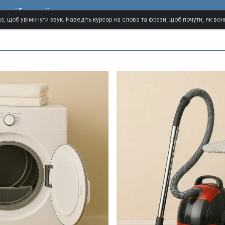
талійської мови
з, щоб увімкнути звук. Наведіть курсор на слова та фрази, щоб почути, як в