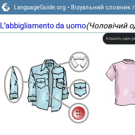
LanguageGuide.org
•
Візуальний словник і
L'abbigliamento da uomo
(Чоловічий о
Клацніть один ра