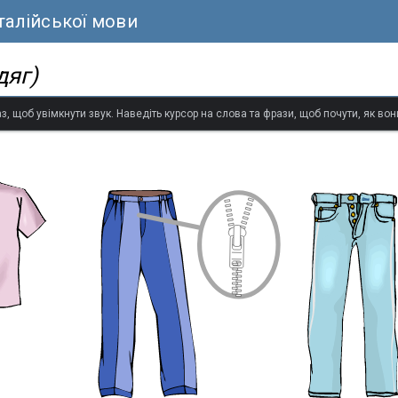
талійської мови
дяг)
з, щоб увімкнути звук. Наведіть курсор на слова та фрази, щоб почути, як в