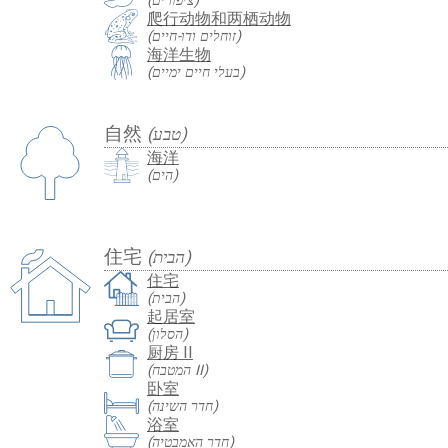
(ציפורים)
爬行动物和两栖动物
(זוחלים ודו-חיים)
海洋生物
(בעלי חיים ימיים)
自然
(טבע)
海洋
(הים)
住宅
(הבית)
住宅
(הבית)
起居室
(הסלון)
厨房 II
(המטבח II)
卧室
(חדר השינה)
浴室
(חדר האמבטיה)