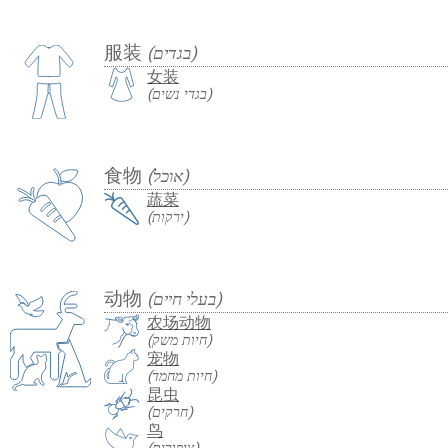
服装
(בגדים)
女装
(בגדי נשים)
食物
(אוכל)
蔬菜
(ירקות)
动物
(בעלי חיים)
农场动物
(חיות משק)
宠物
(חיות מחמד)
昆虫
(חרקים)
鸟