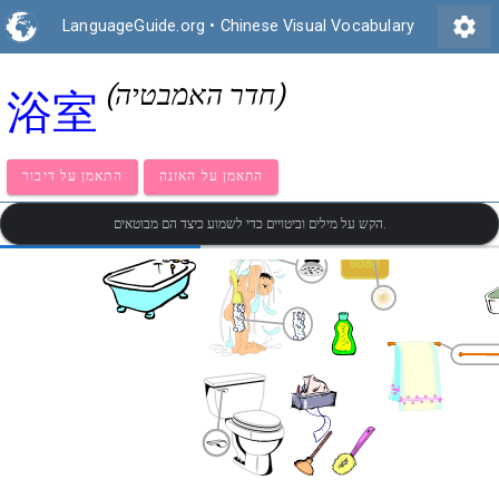
settings
LanguageGuide.org
•
Chinese Visual Vocabulary
(חדר האמבטיה)
浴室
התאמן על האזנה
התאמן על דיבור
הקש על מילים וביטויים כדי לשמוע כיצד הם מבוטאים.