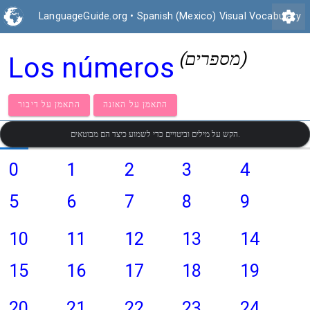
settings
LanguageGuide.org
•
Spanish (Mexico) Visual Vocabulary
(מספרים)
Los números
התאמן על האזנה
התאמן על דיבור
הקש על מילים וביטויים כדי לשמוע כיצד הם מבוטאים.
0
1
2
3
4
5
6
7
8
9
10
11
12
13
14
15
16
17
18
19
20
21
22
23
24