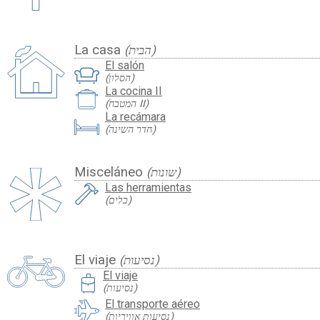
La casa
(הבית)
El salón
(הסלון)
La cocina II
(המטבח II)
La recámara
(חדר השינה)
Misceláneo
(שונות)
Las herramientas
(כלים)
El viaje
(נסיעות)
travel_luggage_and_bags
El viaje
(נסיעות)
El transporte aéreo
(נסיעות אוויריות)