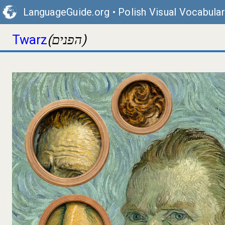
LanguageGuide.org
•
Polish Visual Vocabular
(הפנים)
Twarz