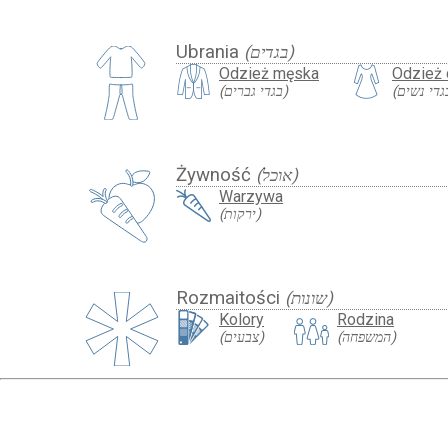
Ubrania
(בגדים)
Odzież męska
Odzież
(בגדי גברים)
Żywność
(אוכל)
Warzywa
(ירקות)
Rozmaitości
(שונות)
Kolory
Rodzina
(המשפחה)
(צבעים)