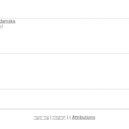
 damska
(בגדי נשים)
Attributions
| |
תְּרוּמוֹת
|
צור קשר