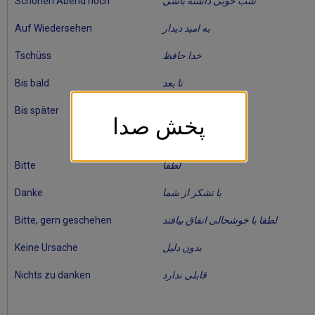
شب خوبی داشته باشی
Schönen Abend noch
به امید دیدار
Auf Wiedersehen
خدا حافظ
Tschüss
تا بعد
Bis bald
تا بعد
Bis später
پخش صدا
لطفا
Bitte
با تشکر از شما
Danke
لطفا با خوشحالی اتفاق بیافتد
Bitte, gern geschehen
بدون دلیل
Keine Ursache
قابلی ندارد
Nichts zu danken