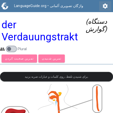
settings
واژگان تصویری آلمانی
•
LanguageGuide.org
(دستگاه
der
گوارش)
Verdauungstrakt
👥
Plural
تمرین شنیدن
تمرین صحبت کردن
برای شنیدن تلفظ، روی کلمات و عبارات ضربه بزنید.