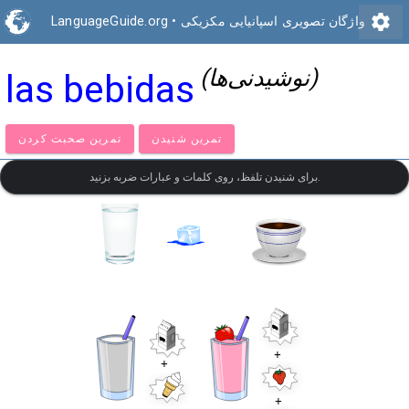
settings
واژگان تصویری اسپانیایی مکزیکی
•
LanguageGuide.org
(نوشیدنی‌ها)
las bebidas
تمرین شنیدن
تمرین صحبت کردن
برای شنیدن تلفظ، روی کلمات و عبارات ضربه بزنید.