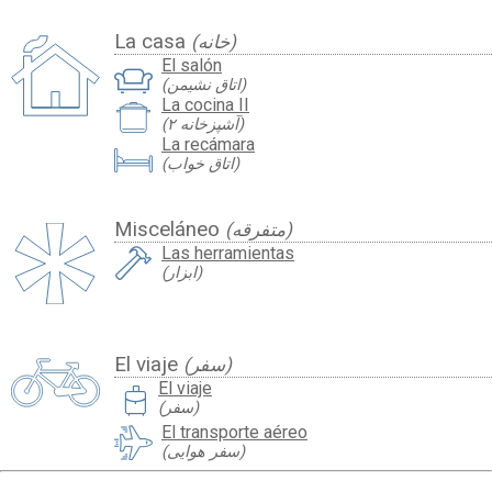
La casa
(خانه)
El salón
(اتاق نشیمن)
La cocina II
(آشپزخانه ۲)
La recámara
(اتاق خواب)
Misceláneo
(متفرقه)
Las herramientas
(ابزار)
El viaje
(سفر)
travel_luggage_and_bags
El viaje
(سفر)
El transporte aéreo
(سفر هوایی)