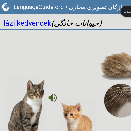
واژگان تصویری مجاری
•
LanguageGuide.org
(حیوانات خانگی)
Házi kedvencek
volume_up