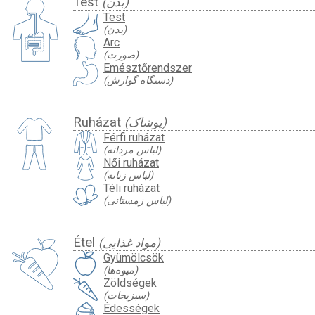
Test
(بدن)
Test
(بدن)
Arc
(صورت)
Emésztőrendszer
(دستگاه گوارش)
Ruházat
(پوشاک)
Férfi ruházat
(لباس مردانه)
Női ruházat
(لباس زنانه)
Téli ruházat
(لباس زمستانی)
Étel
(مواد غذایی)
Gyümölcsök
(میوه‌ها)
Zöldségek
(سبزیجات)
Édességek