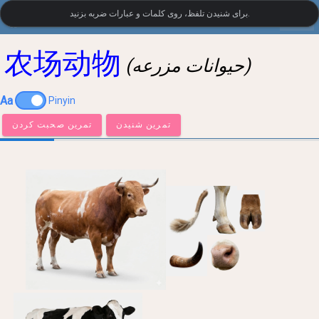
settings
برای شنیدن تلفظ، روی کلمات و عبارات ضربه بزنید.
واژگان تصویری چینی
•
LanguageGuide.org
农场动物
(حیوانات مزرعه)
Aa
Pinyin
تمرین شنیدن
تمرین صحبت کردن