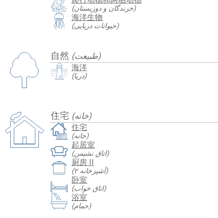
(خزندگان و دوزیستان)
海洋生物
(حیوانات دریایی)
自然
(طبیعت)
海洋
(دریا)
住宅
(خانه)
住宅
(خانه)
起居室
(اتاق نشیمن)
厨房 II
(آشپزخانه ۲)
卧室
(اتاق خواب)
浴室
(حمام)