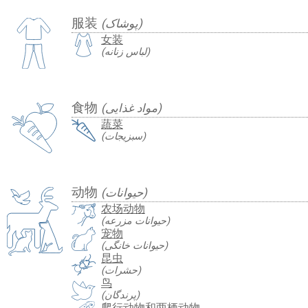
服装
(پوشاک)
女装
(لباس زنانه)
食物
(مواد غذایی)
蔬菜
(سبزیجات)
动物
(حیوانات)
农场动物
(حیوانات مزرعه)
宠物
(حیوانات خانگی)
昆虫
(حشرات)
鸟
(پرندگان)
爬行动物和两栖动物