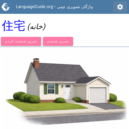
settings
واژگان تصویری چینی
•
LanguageGuide.org
住宅
(خانه)
تمرین شنیدن
تمرین صحبت کردن