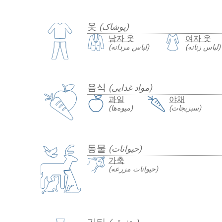
옷
(پوشاک)
남자 옷
여자 옷
(لباس زنانه)
(لباس مردانه)
음식
(مواد غذایی)
과일
야채
(سبزیجات)
(میوه‌ها)
동물
(حیوانات)
가축
(حیوانات مزرعه)