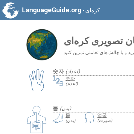
LanguageGuide.org
کره‌ای
•
ن تصویری کره‌ای
숫자
(اعداد)
숫자
(اعداد)
몸
(بدن)
몸
얼굴
(صورت)
(بدن)