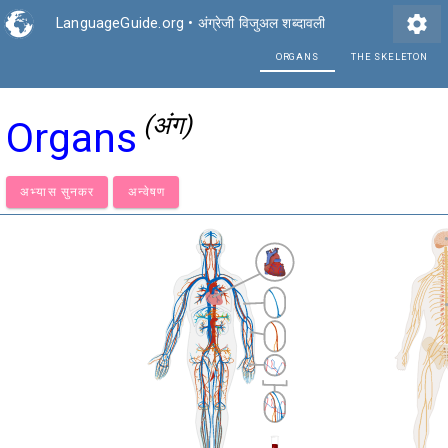
settings
LanguageGuide.org
•
अंग्रेजी विजुअल शब्दावली
ORG
(अंग)
Organs
अभ्यास सुनकर
अन्वेषण