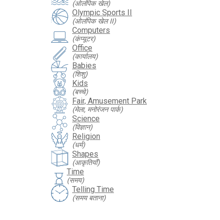
(ओलंपिक खेल)
Olympic Sports II
(ओलंपिक खेल II)
Computers
(कंप्यूटर)
Office
(कार्यालय)
Babies
(शिशु)
Kids
(बच्चे)
Fair, Amusement Park
(मेला, मनोरंजन पार्क)
Science
(विज्ञान)
Religion
(धर्म)
Shapes
(आकृतियाँ)
Time
hourglass
(समय)
Telling Time
(समय बताना)