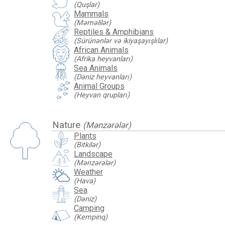
(Quşlar)
Mammals
(Məməlilər)
Reptiles & Amphibians
(Sürünənlər və ikiyaşayışlılar)
African Animals
(Afrika heyvanları)
Sea Animals
(Dəniz heyvanları)
Animal Groups
(Heyvan qrupları)
Nature
(Mənzərələr)
Plants
(Bitkilər)
Landscape
(Mənzərələr)
Weather
(Hava)
Sea
(Dəniz)
Camping
(Kempinq)