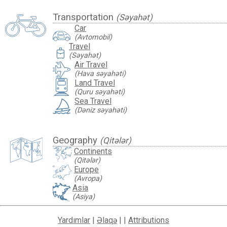
Transportation
(Səyahət)
Car
(Avtomobil)
Travel
travel_luggage_and_bags
(Səyahət)
Air Travel
(Hava səyahəti)
Land Travel
(Quru səyahəti)
Sea Travel
(Dəniz səyahəti)
Geography
(Qitələr)
Continents
(Qitələr)
Europe
(Avropa)
Asia
(Asiya)
Yardımlar
|
Əlaqə
| |
Attributions