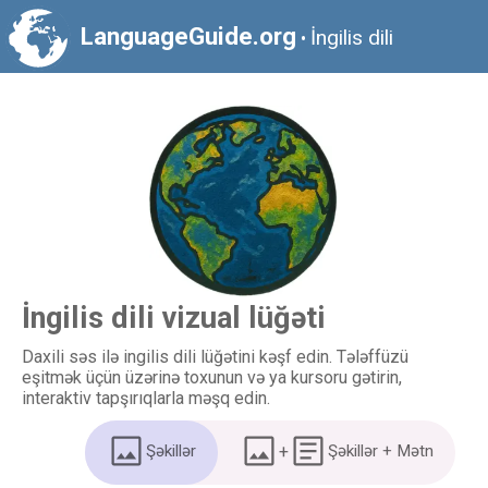
LanguageGuide.org
İngilis dili
•
İngilis dili vizual lüğəti
Daxili səs ilə ingilis dili lüğətini kəşf edin. Tələffüzü
eşitmək üçün üzərinə toxunun və ya kursoru gətirin,
interaktiv tapşırıqlarla məşq edin.
Şəkillər
+
Şəkillər + Mətn