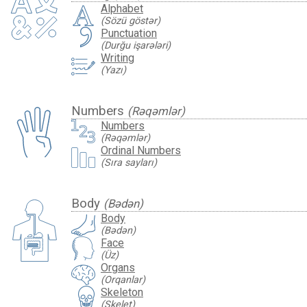
Alphabet
(Sözü göstər)
Punctuation
(Durğu işarələri)
Writing
(Yazı)
Numbers
(Rəqəmlər)
Numbers
(Rəqəmlər)
Ordinal Numbers
(Sıra sayları)
Body
(Bədən)
Body
(Bədən)
Face
(Üz)
Organs
(Orqanlar)
Skeleton
(Skelet)