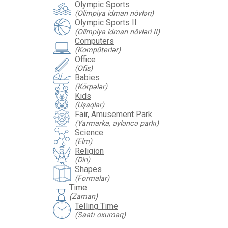
Olympic Sports
(Olimpiya idman növləri)
Olympic Sports II
(Olimpiya idman növləri II)
Computers
(Kompüterlər)
Office
(Ofis)
Babies
(Körpələr)
Kids
(Uşaqlar)
Fair, Amusement Park
(Yarmarka, əyləncə parkı)
Science
(Elm)
Religion
(Din)
Shapes
(Formalar)
Time
hourglass
(Zaman)
Telling Time
(Saatı oxumaq)