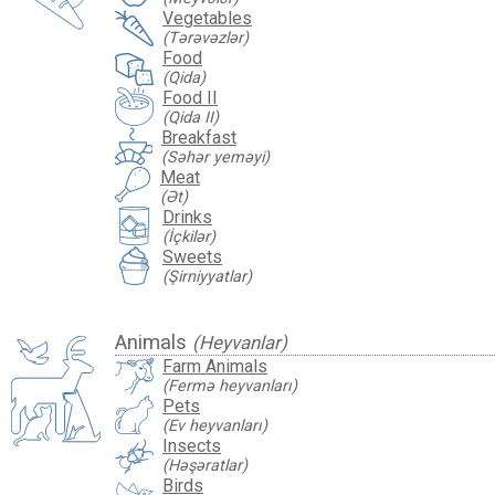
Vegetables
(Tərəvəzlər)
Food
(Qida)
Food II
(Qida II)
Breakfast
(Səhər yeməyi)
Meat
(Ət)
Drinks
(İçkilər)
Sweets
(Şirniyyatlar)
Animals
(Heyvanlar)
Farm Animals
(Fermə heyvanları)
Pets
(Ev heyvanları)
Insects
(Həşəratlar)
Birds