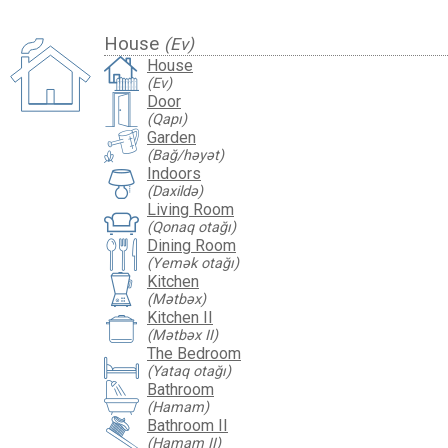
House
(Ev)
House
(Ev)
Door
(Qapı)
Garden
(Bağ/həyət)
Indoors
(Daxildə)
Living Room
(Qonaq otağı)
Dining Room
(Yemək otağı)
Kitchen
(Mətbəx)
Kitchen II
(Mətbəx II)
The Bedroom
(Yataq otağı)
Bathroom
(Hamam)
Bathroom II
(Hamam II)