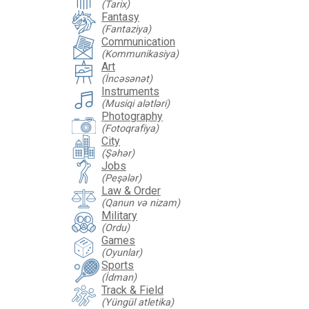
(Tarix)
Fantasy
(Fantaziya)
Communication
(Kommunikasiya)
Art
(İncəsənət)
Instruments
(Musiqi alətləri)
Photography
(Fotoqrafiya)
City
(Şəhər)
Jobs
(Peşələr)
Law & Order
(Qanun və nizam)
Military
(Ordu)
Games
(Oyunlar)
Sports
(İdman)
Track & Field
(Yüngül atletika)