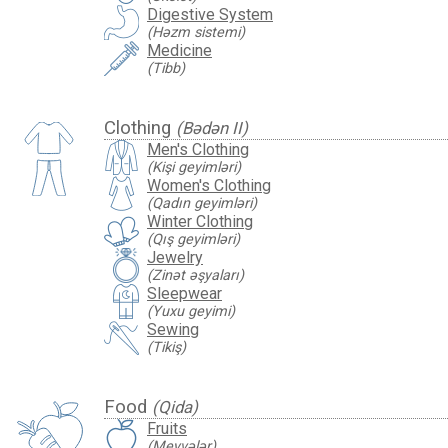
Digestive System
(Həzm sistemi)
Medicine
(Tibb)
Clothing
(Bədən II)
Men's Clothing
(Kişi geyimləri)
Women's Clothing
(Qadın geyimləri)
Winter Clothing
(Qış geyimləri)
Jewelry
(Zinət əşyaları)
Sleepwear
(Yuxu geyimi)
Sewing
(Tikiş)
Food
(Qida)
Fruits
(Meyvələr)