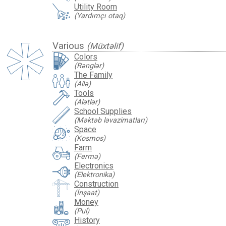
Utility Room
(Yardımçı otaq)
Various
(Müxtəlif)
Colors
(Rənglər)
The Family
(Ailə)
Tools
(Alətlər)
School Supplies
(Məktəb ləvazimatları)
Space
(Kosmos)
Farm
(Fermə)
Electronics
(Elektronika)
Construction
(İnşaat)
Money
(Pul)
History