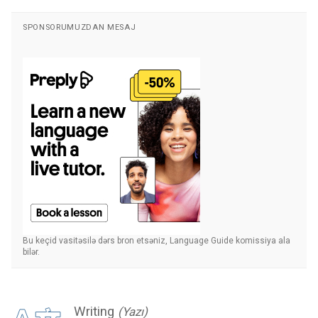
SPONSORUMUZDAN MESAJ
Bu keçid vasitəsilə dərs bron etsəniz, Language Guide komissiya ala
bilər.
Writing
(Yazı)