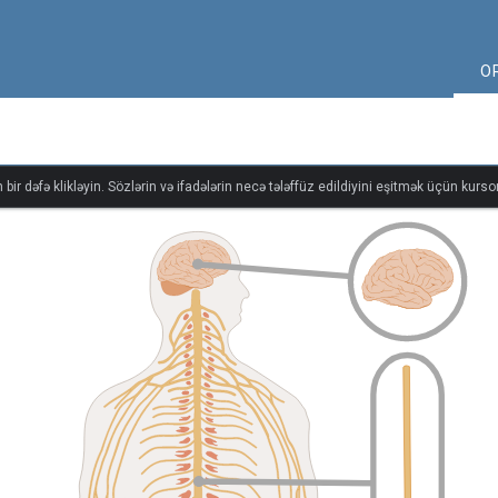
O
bir dəfə klikləyin. Sözlərin və ifadələrin necə tələffüz edildiyini eşitmək üçün kursor