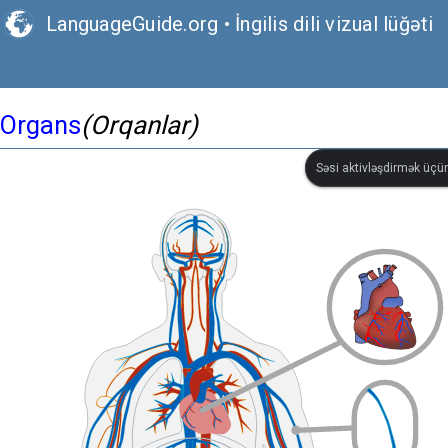
LanguageGuide.org
•
İngilis dili vizual lüğəti
Organs
(Orqanlar)
Səsi aktivləşdirmək üçün 