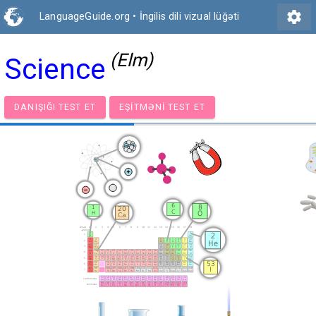
settings
LanguageGuide.org
•
İngilis dili vizual lüğəti
(Elm)
Science
DANIŞIĞI TEST ET
EŞITMƏNI TEST ET