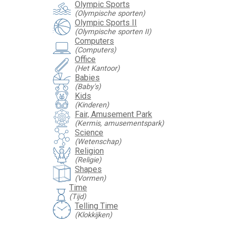
Olympic Sports
(Olympische sporten)
Olympic Sports II
(Olympische sporten II)
Computers
(Computers)
Office
(Het Kantoor)
Babies
(Baby's)
Kids
(Kinderen)
Fair, Amusement Park
(Kermis, amusementspark)
Science
(Wetenschap)
Religion
(Religie)
Shapes
(Vormen)
Time
hourglass
(Tijd)
Telling Time
(Klokkijken)