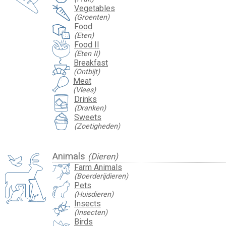
Vegetables
(Groenten)
Food
(Eten)
Food II
(Eten II)
Breakfast
(Ontbijt)
Meat
(Vlees)
Drinks
(Dranken)
Sweets
(Zoetigheden)
Animals
(Dieren)
Farm Animals
(Boerderijdieren)
Pets
(Huisdieren)
Insects
(Insecten)
Birds