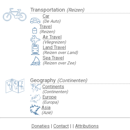
Transportation
(Reizen)
Car
(De Auto)
Travel
travel_luggage_and_bags
(Reizen)
Air Travel
(Vliegreizen)
Land Travel
(Reizen over Land)
Sea Travel
(Reizen over Zee)
Geography
(Continenten)
Continents
(Continenten)
Europe
(Europa)
Asia
(Azië)
Donaties
|
Contact
| |
Attributions