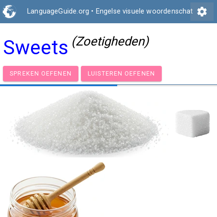
settings
LanguageGuide.org
•
Engelse visuele woordenschat
(Zoetigheden)
Sweets
SPREKEN OEFENEN
LUISTEREN OEFENEN