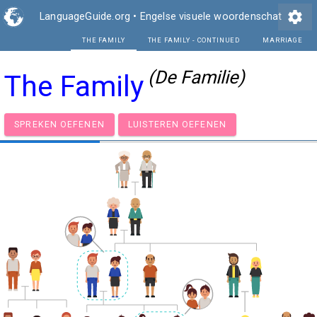
settings
LanguageGuide.org
•
Engelse visuele woordenschat
THE FAMILY
THE FAMILY - CO
(De Familie)
The Family
SPREKEN OEFENEN
LUISTEREN OEFENEN