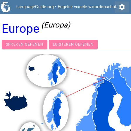
settings
LanguageGuide.org
•
Engelse visuele woordenschat
(Europa)
Europe
SPREKEN OEFENEN
LUISTEREN OEFENEN