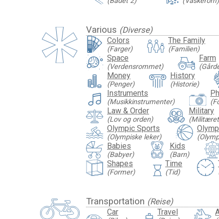
(Badet 2)
(Vaskerom)
Various
(Diverse)
Colors
The Family
(Farger)
(Familien)
Space
Farm
(Verdensrommet)
(Gård
Money
History
(Penger)
(Historie)
Instruments
Ph
(Musikkinstrumenter)
(F
Law & Order
Military
(Lov og orden)
(Militæret
Olympic Sports
Olympi
(Olympiske leker)
(Olympi
Babies
Kids
(Babyer)
(Barn)
Shapes
Time
hourglass
(Former)
(Tid)
Transportation
(Reise)
Car
Travel
A
travel_luggage_and_bags