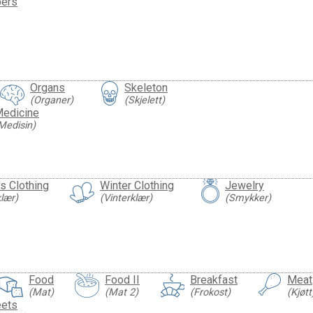
bers
Organs
Skeleton
(Organer)
(Skjelett)
edicine
Medisin)
s Clothing
Winter Clothing
Jewelry
lær)
(Vinterklær)
(Smykker)
Food
Food II
Breakfast
Meat
(Mat)
(Mat 2)
(Frokost)
(Kjøtt
ets