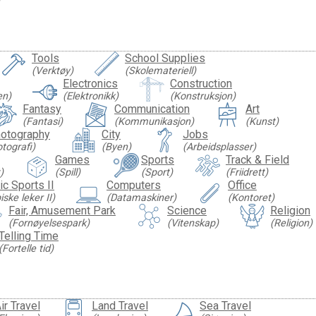
Tools
School Supplies
(Verktøy)
(Skolemateriell)
Electronics
Construction
en)
(Elektronikk)
(Konstruksjon)
Fantasy
Communication
Art
(Fantasi)
(Kommunikasjon)
(Kunst)
otography
City
Jobs
otografi)
(Byen)
(Arbeidsplasser)
Games
Sports
Track & Field
)
(Spill)
(Sport)
(Friidrett)
c Sports II
Computers
Office
ske leker II)
(Datamaskiner)
(Kontoret)
Fair, Amusement Park
Science
Religion
(Fornøyelsespark)
(Vitenskap)
(Religion)
Telling Time
(Fortelle tid)
ir Travel
Land Travel
Sea Travel