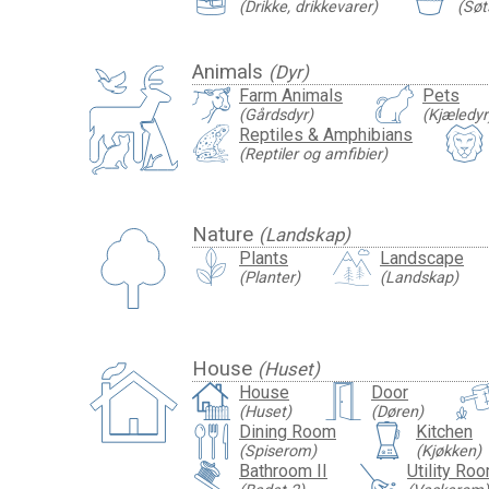
(Drikke, drikkevarer)
(Søt
Animals
(Dyr)
Farm Animals
Pets
(Gårdsdyr)
(Kjæledyr
Reptiles & Amphibians
(Reptiler og amfibier)
Nature
(Landskap)
Plants
Landscape
(Planter)
(Landskap)
House
(Huset)
House
Door
(Huset)
(Døren)
Dining Room
Kitchen
(Spiserom)
(Kjøkken)
Bathroom II
Utility Ro