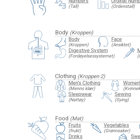
Numbers
Ordinal Num
(Tall)
(Ordenstall)
Body
(Kroppen)
Body
Face
(Kroppen)
(Ansiktet)
Digestive System
M
(Fordøyelsessystemet)
(
Clothing
(Kroppen 2)
Men's Clothing
Women'
(Menns klær)
(Kvinnek
Sleepwear
Sewing
(Nattøy)
(Sying)
Food
(Mat)
Fruits
Vegetables
(frukt)
(Grønnsaker)
Drinks
Swe