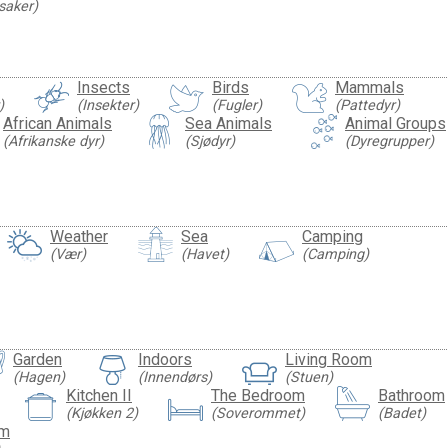
saker)
Insects
Birds
Mammals
)
(Insekter)
(Fugler)
(Pattedyr)
African Animals
Sea Animals
Animal Groups
(Afrikanske dyr)
(Sjødyr)
(Dyregrupper)
Weather
Sea
Camping
(Vær)
(Havet)
(Camping)
Garden
Indoors
Living Room
(Hagen)
(Innendørs)
(Stuen)
Kitchen II
The Bedroom
Bathroom
(Kjøkken 2)
(Soverommet)
(Badet)
om