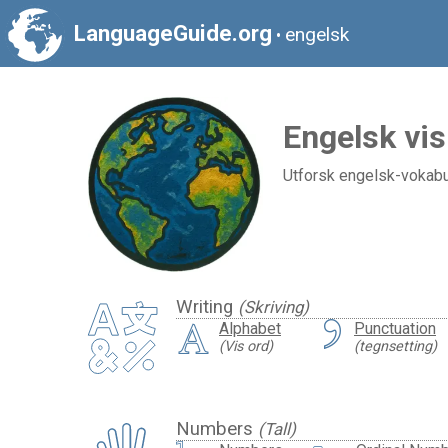
LanguageGuide.org
engelsk
•
Engelsk vis
Utforsk engelsk-vokabul
Writing
(Skriving)
Alphabet
Punctuation
(Vis ord)
(tegnsetting)
Numbers
(Tall)