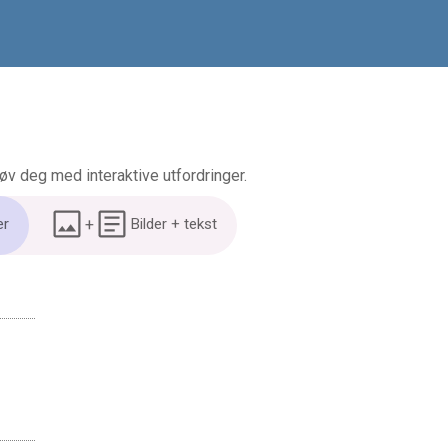
øv deg med interaktive utfordringer.
er
+
Bilder + tekst