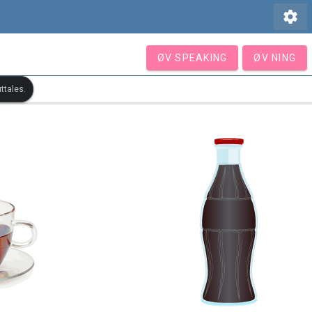
settings
ØV SPEAKING
ØV NING
ttales.