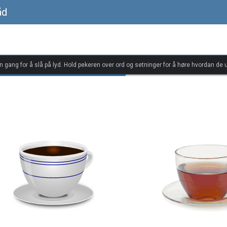
åd
én gang for å slå på lyd. Hold pekeren over ord og setninger for å høre hvordan de u