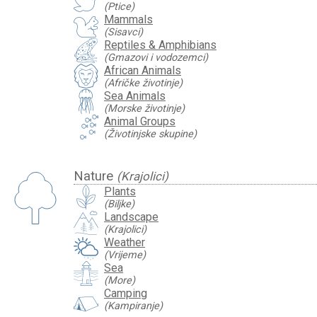
(Ptice)
Mammals
(Sisavci)
Reptiles & Amphibians
(Gmazovi i vodozemci)
African Animals
(Afričke životinje)
Sea Animals
(Morske životinje)
Animal Groups
(Životinjske skupine)
Nature
(Krajolici)
Plants
(Biljke)
Landscape
(Krajolici)
Weather
(Vrijeme)
Sea
(More)
Camping
(Kampiranje)