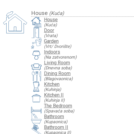
House
(Kuća)
House
(Kuća)
Door
(Vrata)
Garden
(Vrt/ Dvorište)
Indoors
(Na zatvorenom)
Living Room
(Dnevna soba)
Dining Room
(Blagovaonica)
Kitchen
(Kuhinja)
Kitchen II
(Kuhinja II)
The Bedroom
(Spavaća soba)
Bathroom
(Kupaonica)
Bathroom II
(Kupaonica II)