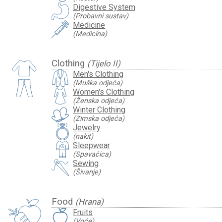
Digestive System
(Probavni sustav)
Medicine
(Medicina)
Clothing
(Tijelo II)
Men's Clothing
(Muška odjeća)
Women's Clothing
(Ženska odjeća)
Winter Clothing
(Zimska odjeća)
Jewelry
(nakit)
Sleepwear
(Spavaćica)
Sewing
(Šivanje)
Food
(Hrana)
Fruits
(Voće)