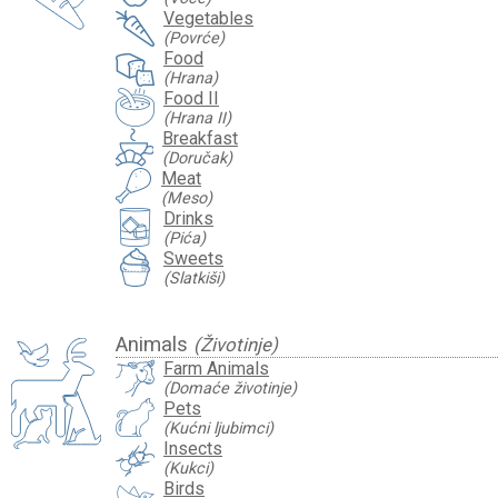
Vegetables
(Povrće)
Food
(Hrana)
Food II
(Hrana II)
Breakfast
(Doručak)
Meat
(Meso)
Drinks
(Pića)
Sweets
(Slatkiši)
Animals
(Životinje)
Farm Animals
(Domaće životinje)
Pets
(Kućni ljubimci)
Insects
(Kukci)
Birds