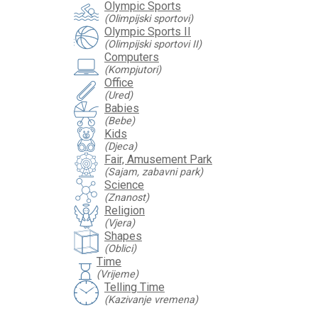
Olympic Sports
(Olimpijski sportovi)
Olympic Sports II
(Olimpijski sportovi II)
Computers
(Kompjutori)
Office
(Ured)
Babies
(Bebe)
Kids
(Djeca)
Fair, Amusement Park
(Sajam, zabavni park)
Science
(Znanost)
Religion
(Vjera)
Shapes
(Oblici)
Time
hourglass
(Vrijeme)
Telling Time
(Kazivanje vremena)