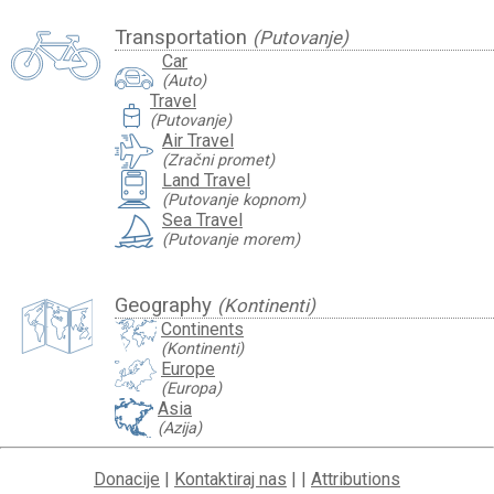
Transportation
(Putovanje)
Car
(Auto)
Travel
travel_luggage_and_bags
(Putovanje)
Air Travel
(Zračni promet)
Land Travel
(Putovanje kopnom)
Sea Travel
(Putovanje morem)
Geography
(Kontinenti)
Continents
(Kontinenti)
Europe
(Europa)
Asia
(Azija)
Donacije
|
Kontaktiraj nas
| |
Attributions