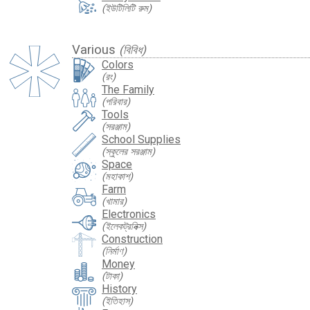
(ইউটিলিটি রুম)
Various
(বিবিধ)
Colors
(রং)
The Family
(পরিবার)
Tools
(সরঞ্জাম)
School Supplies
(স্কুলের সরঞ্জাম)
Space
(মহাকাশ)
Farm
(খামার)
Electronics
(ইলেকট্রনিক্স)
Construction
(নির্মাণ)
Money
(টাকা)
History
(ইতিহাস)