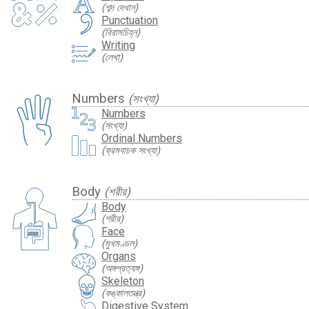
(শব্দ দেখান)
Punctuation
(বিরামচিহ্ন)
Writing
(লেখা)
Numbers
(সংখ্যা)
Numbers
(সংখ্যা)
Ordinal Numbers
(ক্রমবাচক সংখ্যা)
Body
(শরীর)
Body
(শরীর)
Face
(মুখমণ্ডল)
Organs
(অঙ্গপ্রত্যঙ্গ)
Skeleton
(কঙ্কালতন্ত্র)
Digestive System