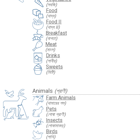
(সবজি)
Food
(খাদ্য)
Food II
(খাদ্য II)
Breakfast
(নাশতা)
Meat
(মাংস)
Drinks
(পানীয়)
Sweets
(মিষ্টি)
Animals
(প্রাণী)
Farm Animals
(খামারের পশু)
Pets
(পোষা প্রাণী)
Insects
(পোকামাকড়)
Birds
(পাখি)