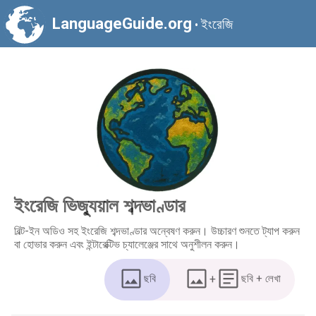
LanguageGuide.org
ইংরেজি
•
ইংরেজি ভিজ্যুয়াল শব্দভাণ্ডার
বিল্ট-ইন অডিও সহ ইংরেজি শব্দভাণ্ডার অন্বেষণ করুন। উচ্চারণ শুনতে ট্যাপ করুন
বা হোভার করুন এবং ইন্টারেক্টিভ চ্যালেঞ্জের সাথে অনুশীলন করুন।
ছবি
+
ছবি + লেখা