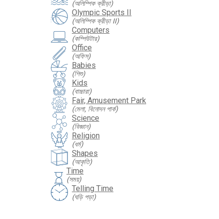
(অলিম্পিক ক্রীড়া)
Olympic Sports II
(অলিম্পিক ক্রীড়া II)
Computers
(কম্পিউটার)
Office
(অফিস)
Babies
(শিশু)
Kids
(বাচ্চারা)
Fair, Amusement Park
(মেলা, বিনোদন পার্ক)
Science
(বিজ্ঞান)
Religion
(ধর্ম)
Shapes
(আকৃতি)
Time
hourglass
(সময়)
Telling Time
(ঘড়ি পড়া)