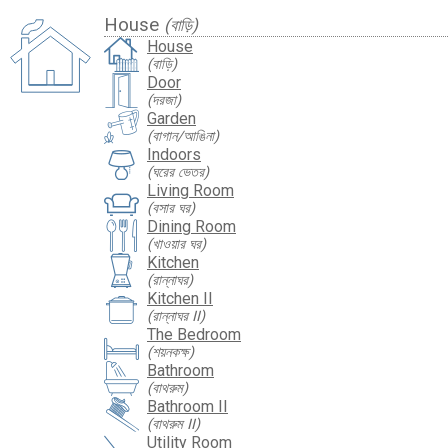
House
(বাড়ি)
House
(বাড়ি)
Door
(দরজা)
Garden
(বাগান/আঙিনা)
Indoors
(ঘরের ভেতর)
Living Room
(বসার ঘর)
Dining Room
(খাওয়ার ঘর)
Kitchen
(রান্নাঘর)
Kitchen II
(রান্নাঘর II)
The Bedroom
(শয়নকক্ষ)
Bathroom
(বাথরুম)
Bathroom II
(বাথরুম II)
Utility Room