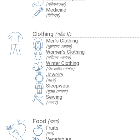
(পরিপাকতন্ত্র)
Medicine
(চিকিৎসা)
Clothing
(শরীর II)
Men's Clothing
(পুরুষদের পোশাক)
Women's Clothing
(নারীদের পোশাক)
Winter Clothing
(শীতকালীন পোশাক)
Jewelry
(গয়না)
Sleepwear
(ঘুমের পোশাক)
Sewing
(সেলাই)
Food
(খাদ্য)
Fruits
(ফল)
Vegetables