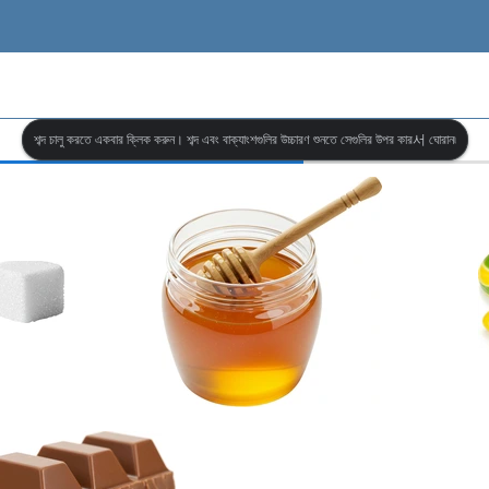
শব্দ চালু করতে একবার ক্লিক করুন। শব্দ এবং বাক্যাংশগুলির উচ্চারণ শুনতে সেগুলির উপর কার서 ঘোরান৷